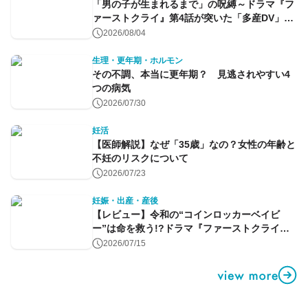
「男の子が生まれるまで」の呪縛～ドラマ『フ
ァーストクライ』第4話が突いた「多産DV」と
命のコントロール～
2026/08/04
生理・更年期・ホルモン
その不調、本当に更年期？ 見逃されやすい4
つの病気
2026/07/30
妊活
【医師解説】なぜ「35歳」なの？女性の年齢と
不妊のリスクについて
2026/07/23
妊娠・出産・産後
【レビュー】令和の“コインロッカーベイビ
ー”は命を救う!?ドラマ『ファーストクライ』
第1話
2026/07/15