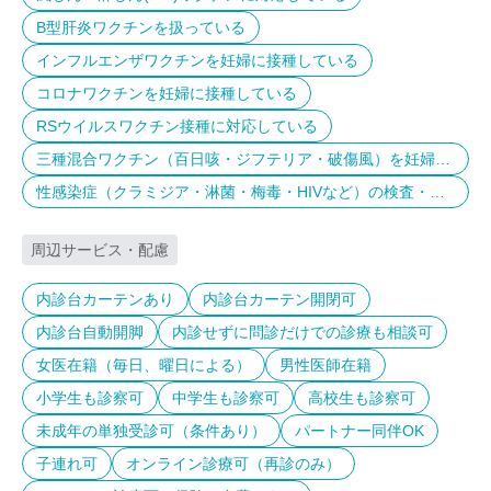
B型肝炎ワクチンを扱っている
インフルエンザワクチンを妊婦に接種している
コロナワクチンを妊婦に接種している
RSウイルスワクチン接種に対応している
三種混合ワクチン（百日咳・ジフテリア・破傷風）を妊婦に
接種している
性感染症（クラミジア・淋菌・梅毒・HIVなど）の検査・治
療ができる
周辺サービス・配慮
内診台カーテンあり
内診台カーテン開閉可
内診台自動開脚
内診せずに問診だけでの診療も相談可
女医在籍（毎日、曜日による）
男性医師在籍
小学生も診察可
中学生も診察可
高校生も診察可
未成年の単独受診可（条件あり）
パートナー同伴OK
子連れ可
オンライン診療可（再診のみ）