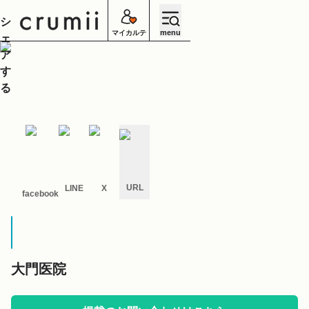
シ
menu
マイカルテ
ェ
ア
す
る
URL
LINE
X
facebook
キ
ャ
ン
セ
ル
大門医院