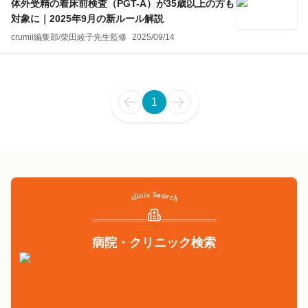
体外受精の着床前検査（PGT-A）が35歳以上の方も
対象に｜2025年9月の新ルール解説
crumii編集部
/
柴田綾子
先生監修
2025/09/14
1
病院・クリニック検索