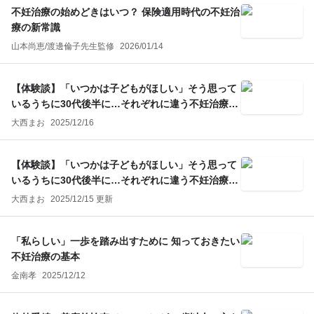
不妊治療の始めどきはいつ？ 保険適用時代の不妊治
療の新常識
山本尚恵
/
渡邊倫子
先生監修
2026/01/14
【体験談】「いつかは子どもがほしい」そう思って
いるうちに30代後半に…それぞれに違う不妊治療の
選択（後編）
大西まお
2025/12/16
【体験談】「いつかは子どもがほしい」そう思って
いるうちに30代後半に…それぞれに違う不妊治療の
選択（前編）
大西まお
2025/12/15 更新
「私らしい」一歩を踏み出すために 知っておきたい
不妊治療の基本
金南孝
2025/12/12