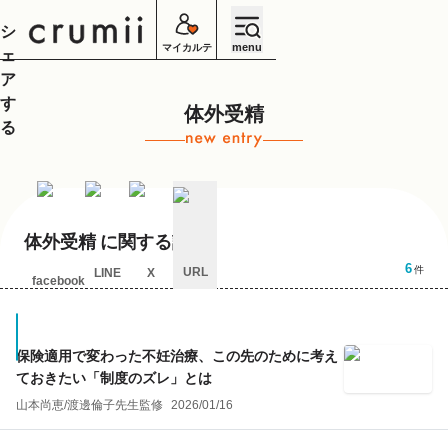
シ
menu
マイカルテ
ェ
ア
す
体外受精
る
体外受精
に関する記事
6
件
URL
LINE
X
facebook
キ
ャ
ン
セ
保険適用で変わった不妊治療、この先のために考え
ル
ておきたい「制度のズレ」とは
山本尚恵
/
渡邊倫子
先生監修
2026/01/16