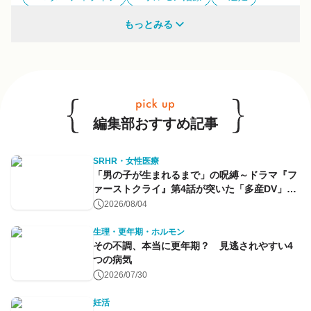
多様性
もっとみる
他のキーワードも見る
編集部おすすめ記事
SRHR・女性医療
「男の子が生まれるまで」の呪縛～ドラマ『フ
ァーストクライ』第4話が突いた「多産DV」と
命のコントロール～
2026/08/04
生理・更年期・ホルモン
その不調、本当に更年期？ 見逃されやすい4
つの病気
2026/07/30
妊活