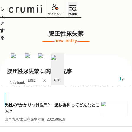
シ
menu
マイカルテ
ェ
ア
す
腹圧性尿失禁
る
腹圧性尿失禁
に関する記事
1
件
URL
LINE
X
facebook
キ
ャ
ン
セ
男性の“かかりつけ医”!? 泌尿器科ってどんなとこ
ル
ろ？
山本尚恵
/
太田寛
先生監修
2025/09/19