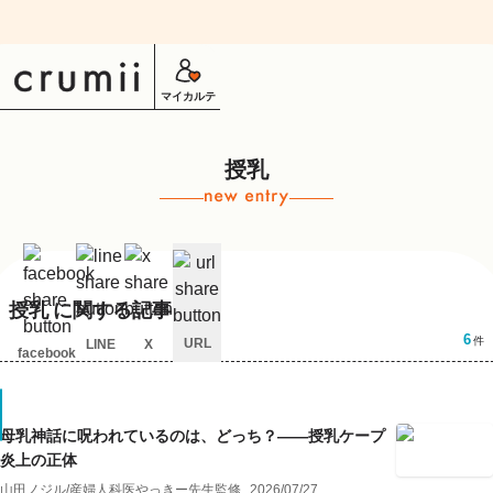
マイカルテ
授乳
授乳
に関する記事
6
件
URL
LINE
X
facebook
キ
ャ
ン
セ
母乳神話に呪われているのは、どっち？——授乳ケープ
ル
炎上の正体
山田ノジル
/
産婦人科医やっきー
先生監修
2026/07/27