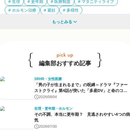
生理
更年期
医療制度
マタニティライフ
ホルモン治療
避妊
多様性
もっとみる
他のキーワードも見る
編集部おすすめ記事
SRHR・女性医療
「男の子が生まれるまで」の呪縛～ドラマ『ファー
ストクライ』第4話が突いた「多産DV」と命のコン
トロール～
2026/08/04
生理・更年期・ホルモン
その不調、本当に更年期？ 見逃されやすい4つの病
気
2026/07/30