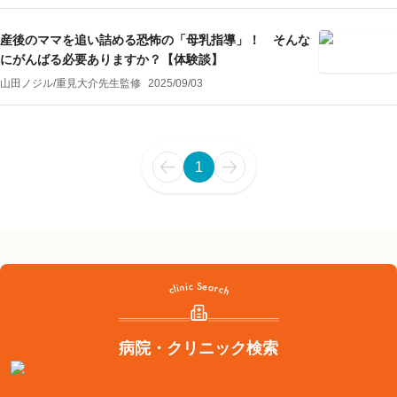
産後のママを追い詰める恐怖の「母乳指導」！ そんな
にがんばる必要ありますか？【体験談】
山田ノジル
/
重見大介
先生監修
2025/09/03
1
病院・クリニック検索