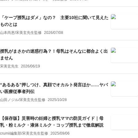
「ケープ授乳はダメ」なの？ 主要10社に聞いて見えた
ものとは
山本尚恵
/
宋美玄
先生監修
2026/07/08
授乳がまさかの迷惑行為？！母乳はそんなに都合よく出
ません
宋美玄先生
2026/06/19
“あるある”押しつけ、真顔でオカルト発言ほか……ヤバ
い医療従事者列伝
山田ノジル
/
宋美玄
先生監修
2025/10/28
【保存版】災害時の妊婦と授乳ママの防災ガイド｜母
乳・粉ミルク・液体ミルク・コップ授乳まで徹底解説
crumii編集部
/
宋美玄
先生監修
2025/09/06