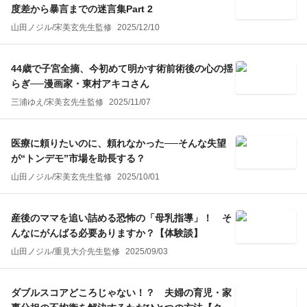
度差から暴言までの迷言集Part 2
山田ノジル
/
宋美玄
先生監修
2025/12/10
44歳で子宮全摘、今初めて明かす術前術後の心の揺
らぎ──漫画家・東村アキコさん
三浦ゆえ
/
宋美玄
先生監修
2025/11/07
医療に頼りたいのに、頼れなかった──そんな失望
が“トンデモ”市場を助長する？
山田ノジル
/
宋美玄
先生監修
2025/10/01
産後のママを追い詰める恐怖の「母乳指導」！ そ
んなにがんばる必要ありますか？【体験談】
山田ノジル
/
重見大介
先生監修
2025/09/03
ダブルスコアどころじゃない！？ 夫婦の育児・家