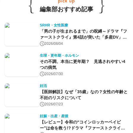
編集部おすすめ記事
SRHR・女性医療
「男の子が生まれるまで」の呪縛～ドラマ『フ
ァーストクライ』第4話が突いた「多産DV」と
命のコントロール～
2026/08/04
生理・更年期・ホルモン
その不調、本当に更年期？ 見逃されやすい4
つの病気
2026/07/30
妊活
【医師解説】なぜ「35歳」なの？女性の年齢と
不妊のリスクについて
2026/07/23
妊娠・出産・産後
【レビュー】令和の“コインロッカーベイビ
ー”は命を救う!?ドラマ『ファーストクライ』