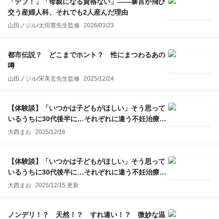
「デブ！」「母親になる資格ない」——暴言が飛び
交う産婦人科、それでも2人産んだ理由
山田ノジル
/
太田寛
先生監修
2026/03/23
都市伝説？ どこまでホント？ 性にまつわるあの
噂
山田ノジル
/
宋美玄
先生監修
2025/12/24
【体験談】「いつかは子どもがほしい」そう思って
いるうちに30代後半に…それぞれに違う不妊治療の
選択（後編）
大西まお
2025/12/16
【体験談】「いつかは子どもがほしい」そう思って
いるうちに30代後半に…それぞれに違う不妊治療の
選択（前編）
大西まお
2025/12/15 更新
ノンデリ！？ 天然！？ すれ違い！？ 微妙な温