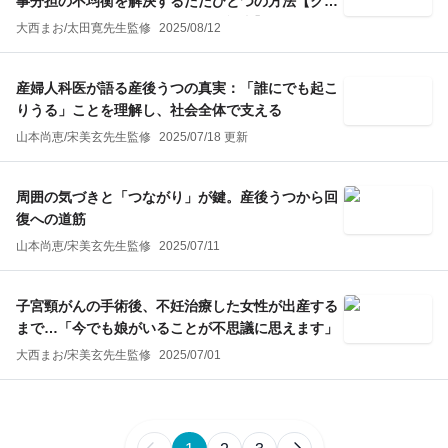
事分担の不均衡を解決するただひとつの方法【クラ
ウドファンディング・リクエスト記事】
大西まお
/
太田寛
先生監修
2025/08/12
産婦人科医が語る産後うつの真実：「誰にでも起こ
りうる」ことを理解し、社会全体で支える
山本尚恵
/
宋美玄
先生監修
2025/07/18 更新
周囲の気づきと「つながり」が鍵。産後うつから回
復への道筋
山本尚恵
/
宋美玄
先生監修
2025/07/11
子宮頸がんの手術後、不妊治療した女性が出産する
まで…「今でも娘がいることが不思議に思えます」
大西まお
/
宋美玄
先生監修
2025/07/01