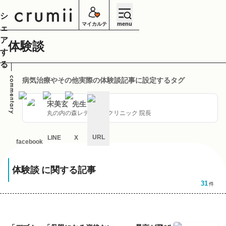
シ
menu
マイカルテ
ェ
ア
体験談
す
る
病気治療やその他実際の体験談記事に設定するタグ
宋美玄
先生
丸の内の森レディースクリニック 院長
URL
LINE
X
facebook
キ
ャ
体験談
に関する記事
ン
セ
31
件
ル