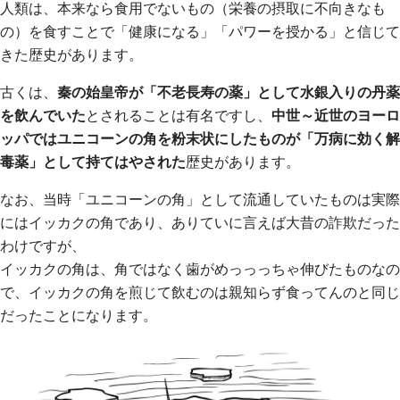
人類は、
本来なら食用でないもの（栄養の摂取に不向きなも
の）を食すことで「健康になる」「パワーを授かる」と信じて
きた歴史
があります。
古くは、
秦の始皇帝が「不老長寿の薬」として水銀入りの丹薬
を飲んでいた
とされることは有名ですし、
中世～近世のヨーロ
ッパではユニコーンの角を粉末状にしたものが「万病に効く解
毒薬」として持てはやされた
歴史があります。
なお、当時「ユニコーンの角」として流通していたものは実際
にはイッカクの角であり、ありていに言えば大昔の詐欺だった
わけですが、
イッカクの角は、角ではなく歯がめっっっちゃ伸びたものなの
で、イッカクの角を煎じて飲むのは親知らず食ってんのと同じ
だったことになります。