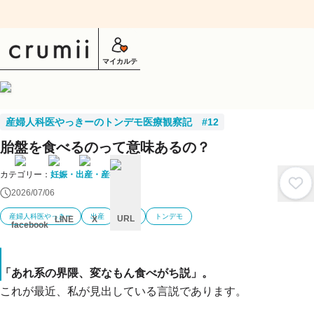
マイカルテ
産婦人科医やっきーのトンデモ医療観察記 #12
胎盤を食べるのって意味あるの？
カテゴリー：
妊娠・出産・産後
2026/07/06
産婦人科医やっきー
出産
分娩
トンデモ
URL
LINE
X
facebook
キ
ャ
ン
「あれ系の界隈、変なもん食べがち説」。
セ
ル
これが最近、私が見出している言説であります。