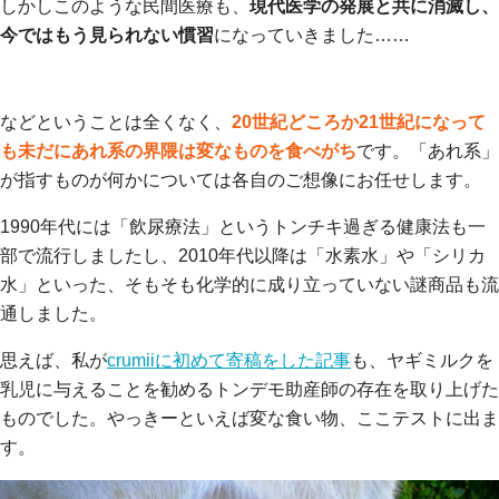
しかしこのような民間医療も、
現代医学の発展と共に消滅し、
今ではもう見られない慣習
になっていきました……
などということは全くなく、
20世紀どころか21世紀になって
も未だにあれ系の界隈は変なものを食べがち
です。「あれ系」
が指すものが何かについては各自のご想像にお任せします。
1990年代には「飲尿療法」というトンチキ過ぎる健康法も一
部で流行しましたし、2010年代以降は「水素水」や「シリカ
水」といった、そもそも化学的に成り立っていない謎商品も流
通しました。
思えば、私が
crumiiに初めて寄稿をした記事
も、ヤギミルクを
乳児に与えることを勧めるトンデモ助産師の存在を取り上げた
ものでした。やっきーといえば変な食い物、ここテストに出ま
す。