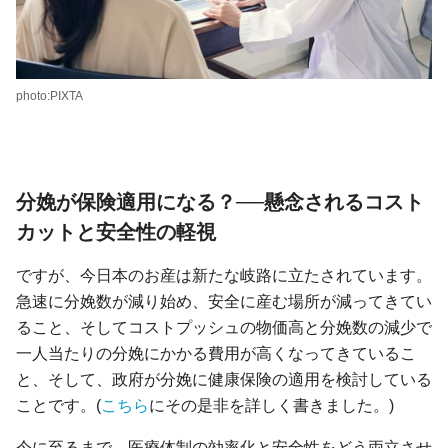
photo:PIXTA
分娩が保険適用になる？──懸念されるコスト
カットと安全性の軽視
ですが、今日本のお産は新たな岐路に立たされています。
急速に分娩数が減り始め、安全に産む場所が減ってきてい
ること、そしてコストプッシュの物価高と分娩数の減少で
一人当たりの分娩にかかる費用が高くなってきているこ
と、そして、政府が分娩に健康保険の適用を検討している
ことです。(
こちら
にその是非を詳しく書きました。
)
今に至るまで、医療体制の効率化と安全性をどう両立させ