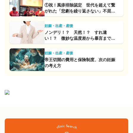
①祝！風疹排除認定 世代を超えて繋
がれた「悲劇を繰り返さない」不屈の
想い
妊娠・出産・産後
ノンデリ！？ 天然！？ すれ違
い！？ 微妙な温度差から暴言までの
迷言集Part 2
妊娠・出産・産後
帝王切開の費用と保険制度、次の妊娠
の考え方