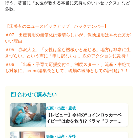
行う。著書に『女医が教える本当に気持ちのいいセックス』など
多数。
【宋美玄のニュースピックアップ バックナンバー】
＃07 出産費用の無償化は素晴らしいが、保険適用はやめた方が
いい理由
＃05 赤沢大臣、「女性は産む機械かと感じる。地方は非常に生
きづらい」という声に「申し訳ない」。次のアクションに期待！
＃06 「出産・子育て応援交付金」制度スタート、流産・中絶で
も対象に。crumii編集長として、現場の医師としての評価は？！
合わせて読みたい
妊娠・出産・産後
【レビュー】令和の“コインロッカーベ
イビー”は命を救う!?ドラマ『ファース
トクライ』第1話
妊娠・出産・産後