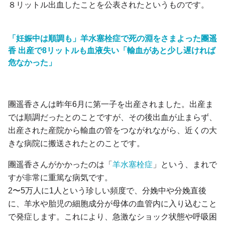
８リットル出血したことを公表されたというものです。
「妊娠中は順調も」羊水塞栓症で死の淵をさまよった團遥
香 出産で8リットルも血液失い「輸血があと少し遅ければ
危なかった」
團遥香さんは昨年6月に第一子を出産されました。出産ま
では順調だったとのことですが、その後出血が止まらず、
出産された産院から輸血の管をつながれながら、近くの大
きな病院に搬送されたとのことです。
團遥香さんがかかったのは「
羊水塞栓症
」という、まれで
すが非常に重篤な病気です。
2〜5万人に1人という珍しい頻度で、分娩中や分娩直後
に、羊水や胎児の細胞成分が母体の血管内に入り込むこと
で発症します。これにより、急激なショック状態や呼吸困