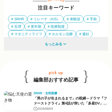
注目キーワード
SRHR
ミレーナ（IUS）
体験談
手術
生理
更年期
医療制度
マタニティライフ
ホルモン治療
避妊
多様性
もっとみる
他のキーワードも見る
編集部おすすめ記事
SRHR・女性医療
「男の子が生まれるまで」の呪縛～ドラマ『フ
ァーストクライ』第4話が突いた「多産DV」と
命のコントロール～
2026/08/04