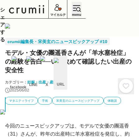
シ
menu
マイカルテ
ェ
ア
す
る
crumii編集長・宋美玄のニュースピックアップ #10
モデル・女優の團遥香さんが「羊水塞栓症」
の経験を告白──いま改めて確認したい出産の
安全性
カテゴリー：
妊娠・出産・産後
URL
LINE
X
facebook
2025/06/02
キ
ャ
マタニティライフ
手術
宋美玄のニュースピックアップ
体験談
ン
セ
ル
今回のニュースピックアップは、モデルで女優の團遥香
（31）さんが、昨年の出産時に羊水塞栓症を発症し、約