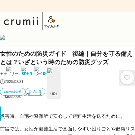
マイカルテ
女性のための防災ガイド 後編｜自分を守る備え
とは？いざという時のための防災グッズ
カテゴリー：
SRHR・女性医療
2025/08/31
Crumii編集部
防災の日
URL
LINE
X
facebook
キ
ャ
ン
災害時、自宅や避難所で安心して避難生活を送るために。
セ
ル
前編では、女性が避難生活で直面しやすい困りごとや健康リス