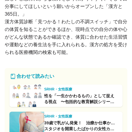
分事にしてほしいという願いからオープンした「漢方と
365日。」
漢方体質診断「見つかる！わたしの不調スイッチ」で自分
の体質を知ることができるほか、現時点での自分の体や心
がどんな状態であるか確認でき、体質に合わせた生活習慣
や運動などの養生法を手に入れられる。漢方の処方を受け
られる医療機関の検索も可能。
合わせて読みたい
SRHR・女性医療
性を「一生かかわるもの」として捉え
る視点 〜包括的な教育解説シリーズ
(7)〜
SRHR・女性医療
39歳で乳がん発覚！ 治療か仕事か…
スタジオを開業したばかりの女性カメ