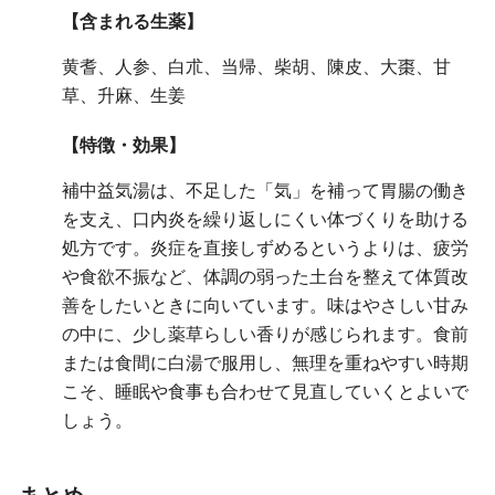
【含まれる生薬】
黄耆、人参、白朮、当帰、柴胡、陳皮、大棗、甘
草、升麻、生姜
【特徴・効果】
補中益気湯は、不足した「気」を補って胃腸の働き
を支え、口内炎を繰り返しにくい体づくりを助ける
処方です。炎症を直接しずめるというよりは、疲労
や食欲不振など、体調の弱った土台を整えて体質改
善をしたいときに向いています。味はやさしい甘み
の中に、少し薬草らしい香りが感じられます。食前
または食間に白湯で服用し、無理を重ねやすい時期
こそ、睡眠や食事も合わせて見直していくとよいで
しょう。