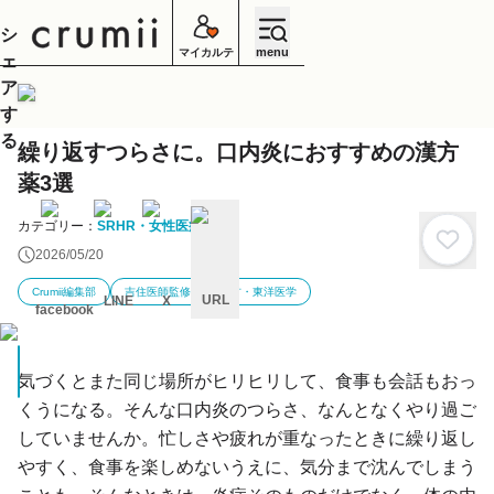
シ
menu
マイカルテ
ェ
ア
す
る
繰り返すつらさに。口内炎におすすめの漢方
薬3選
カテゴリー：
SRHR・女性医療
2026/05/20
Crumii編集部
吉住医師監修
漢方・東洋医学
URL
LINE
X
facebook
キ
ャ
ン
気づくとまた同じ場所がヒリヒリして、食事も会話もおっ
セ
ル
くうになる。そんな口内炎のつらさ、なんとなくやり過ご
していませんか。忙しさや疲れが重なったときに繰り返し
やすく、食事を楽しめないうえに、気分まで沈んでしまう