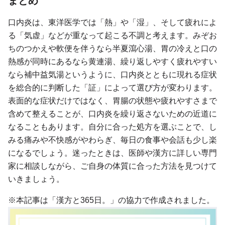
まとめ
口内炎は、東洋医学では「熱」や「湿」、そして疲れによ
る「気虚」などが重なって起こる不調と考えます。みぞお
ちのつかえや軟便を伴うなら半夏瀉心湯、胃の冷えと口の
熱感が同時にあるなら黄連湯、繰り返しやすく疲れやすい
なら補中益気湯というように、口内炎とともに現れる症状
を総合的に判断した「証」によって選び方が変わります。
表面的な症状だけではなく、胃腸の状態や疲れやすさまで
含めて整えることが、口内炎を繰り返さないための近道に
なることもあります。自分に合った処方を選ぶことで、し
みる痛みや不快感がやわらぎ、毎日の食事や会話も少し楽
になるでしょう。迷ったときは、医師や漢方に詳しい専門
家に相談しながら、ご自身の体質に合った方法を見つけて
いきましょう。
※本記事は「漢方と365日。」の協力で作成されました。