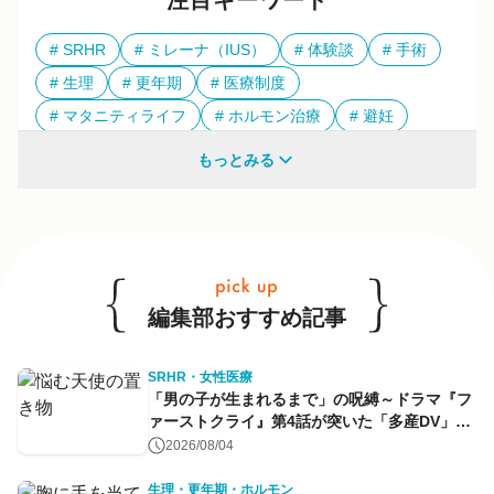
注目キーワード
SRHR
ミレーナ（IUS）
体験談
手術
生理
更年期
医療制度
マタニティライフ
ホルモン治療
避妊
多様性
もっとみる
他のキーワードも見る
編集部おすすめ記事
SRHR・女性医療
「男の子が生まれるまで」の呪縛～ドラマ『フ
ァーストクライ』第4話が突いた「多産DV」と
命のコントロール～
2026/08/04
生理・更年期・ホルモン