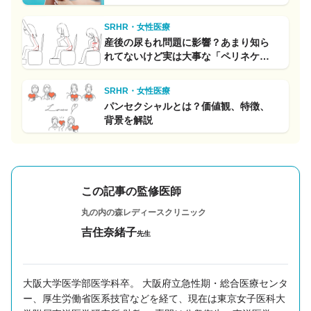
ラマンが下した決断とは
SRHR・女性医療
産後の尿もれ問題に影響？あまり知ら
れてないけど実は大事な「ペリネケ
ア」ってなに？
SRHR・女性医療
パンセクシャルとは？価値観、特徴、
背景を解説
この記事の監修医師
丸の内の森レディースクリニック
吉住奈緒子
先生
大阪大学医学部医学科卒。 大阪府立急性期・総合医療センタ
ー、厚生労働省医系技官などを経て、現在は東京女子医科大