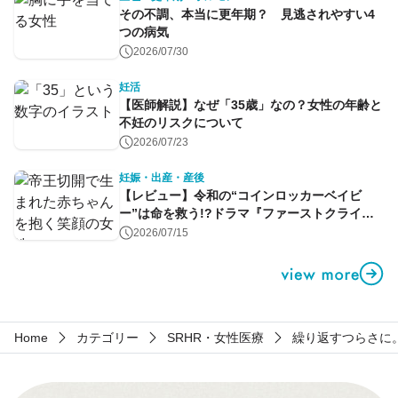
その不調、本当に更年期？ 見逃されやすい4
つの病気
2026/07/30
妊活
【医師解説】なぜ「35歳」なの？女性の年齢と
不妊のリスクについて
2026/07/23
妊娠・出産・産後
【レビュー】令和の“コインロッカーベイビ
ー”は命を救う!?ドラマ『ファーストクライ』
第1話
2026/07/15
Home
カテゴリー
SRHR・女性医療
繰り返すつらさに