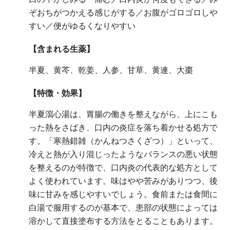
ぞおちがつかえる感じがする／お腹がゴロゴロしや
すい／便がゆるくなりやすい
【含まれる生薬】
半夏、黄芩、乾姜、人参、甘草、黄連、大棗
【特徴・効果】
半夏瀉心湯は、胃腸の働きを整えながら、上にこも
った熱をさばき、口内の炎症を落ち着かせる処方で
す。「寒熱錯雑（かんねつさくざつ）」といって、
冷えと熱が入り混じったようなバランスの悪い状態
を整えるのが特徴で、口内炎の代表的な処方として
よく使われています。味はやや苦みがありつつ、後
味に甘みを感じやすいでしょう。食前または食間に
白湯で服用するのが基本で、患部の状態によっては
溶かして直接塗布する方法をとることもあります。