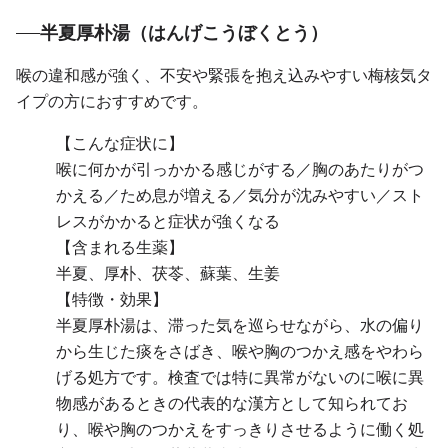
半夏厚朴湯（はんげこうぼくとう）
喉の違和感が強く、不安や緊張を抱え込みやすい梅核気タ
イプの方におすすめです。
【こんな症状に】
喉に何かが引っかかる感じがする／胸のあたりがつ
かえる／ため息が増える／気分が沈みやすい／スト
レスがかかると症状が強くなる
【含まれる生薬】
半夏、厚朴、茯苓、蘇葉、生姜
【特徴・効果】
半夏厚朴湯は、滞った気を巡らせながら、水の偏り
から生じた痰をさばき、喉や胸のつかえ感をやわら
げる処方です。検査では特に異常がないのに喉に異
物感があるときの代表的な漢方として知られてお
り、喉や胸のつかえをすっきりさせるように働く処