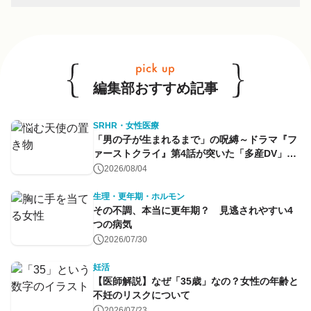
他のキーワードも見る
編集部おすすめ記事
SRHR・女性医療
「男の子が生まれるまで」の呪縛～ドラマ『フ
ァーストクライ』第4話が突いた「多産DV」と
命のコントロール～
2026/08/04
生理・更年期・ホルモン
その不調、本当に更年期？ 見逃されやすい4
つの病気
2026/07/30
妊活
【医師解説】なぜ「35歳」なの？女性の年齢と
不妊のリスクについて
2026/07/23