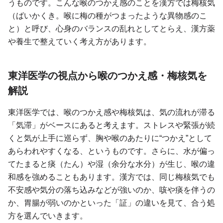
うものです。こんな喉のつかえ感のことを漢方では梅核気
（ばいかくき。喉に梅の種がつまったような異物感のこ
と）と呼び、心身のバランスの乱れとしてとらえ、漢方薬
や養生で整えていく考え方があります。
東洋医学の視点から喉のつかえ感・梅核気を
解説
東洋医学では、喉のつかえ感や梅核気は、気の流れが滞る
「気滞」がベースにあると考えます。ストレスや緊張が続
くと気が上手に巡らず、胸や喉のあたりに“つかえ”として
あらわれやすくなる、というものです。さらに、水が偏っ
てたまると痰（たん）や湿（余分な水分）が生じ、喉の違
和感を強めることもあります。漢方では、同じ梅核気でも
不安感や気分の落ち込みなどが強いのか、咳や痰を伴うの
か、胃腸が弱いのかといった「証」の違いを見て、合う処
方を選んでいきます。