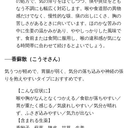
の処方で、気の滞りをほぐしつつ、痰や炎症をとも
なう不調にも幅広く対応します。喉や食道部の異物
感だけでなく、慢性的な咳、痰の出しにくさ、胸の
苦しさがあるときに向いています。ほのかな苦みの
中に生姜の温かみがあり、ややしっかりした風味で
す。食前または食間に服用し、喉の違和感が気にな
る時間帯に合わせて続けるとよいでしょう。
香蘇散（こうそさん）
気うつが軽めで、胃腸が弱く、気分の落ち込みや神経の張
りを抱えやすいタイプにおすすめです。
【こんな症状に】
喉や胸がなんとなくつかえる／食欲が落ちやすい／
胃が重たく感じる／気疲れしやすい／気分が晴れ
ず、ふさぎ込みやすい／気力が出ない
【含まれる生薬】
香附子、蘇葉、陳皮、甘草、生姜