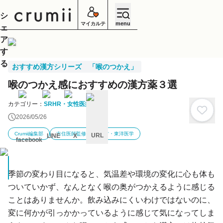
シ
menu
マイカルテ
ェ
ア
す
る
おすすめ漢方シリーズ 「喉のつかえ」
喉のつかえ感におすすめの漢方薬３選
カテゴリー：
SRHR・女性医療
2026/05/26
Crumii編集部
吉住医師監修
漢方・東洋医学
URL
LINE
X
facebook
キ
ャ
ン
季節の変わり目になると、気温差や環境の変化に心も体も
セ
ル
ついていかず、なんとなく喉の奥がつかえるように感じる
ことはありませんか。飲み込みにくいわけではないのに、
変に何かが引っかかっているように感じて気になってしま