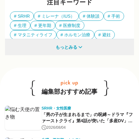
注目キーワード
SRHR
ミレーナ（IUS）
体験談
手術
生理
更年期
医療制度
マタニティライフ
ホルモン治療
避妊
多様性
もっとみる
他のキーワードも見る
編集部おすすめ記事
SRHR・女性医療
「男の子が生まれるまで」の呪縛～ドラマ『フ
ァーストクライ』第4話が突いた「多産DV」と
命のコントロール～
2026/08/04