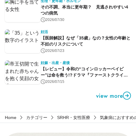
生理・更年期・ホルモン
その不調、本当に更年期？ 見逃されやすい4
つの病気
2026/07/30
妊活
【医師解説】なぜ「35歳」なの？女性の年齢と
不妊のリスクについて
2026/07/23
妊娠・出産・産後
【レビュー】令和の“コインロッカーベイビ
ー”は命を救う!?ドラマ『ファーストクライ』
第1話
2026/07/15
Home
カテゴリー
SRHR・女性医療
気象病におすすめ