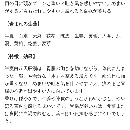
雨の日に頭がズーンと重い／吐き気を感じやすい／めまい
がする／胃もたれしやすい／疲れると食欲が落ちる
【含まれる生薬】
半夏、白朮、天麻、茯苓、陳皮、生姜、黄耆、人参、沢
瀉、黄柏、乾姜、麦芽
【特徴・効果】
半夏白朮天麻湯は、胃腸の働きを助けながら、体内にたま
った「湿」や余分な「水」を整える漢方です。雨の日に頭
が重くなり、めまいや吐き気を伴いやすい人、疲れると胃
腸の不調が出やすい人に向いています。
香りは穏やかで、生姜や陳皮のようなさわやかさと、やや
ほろ苦さを感じる味わいです。胃腸が弱い方は、食前また
は食間に白湯で飲むと、薬っぽい負担を感じにくいでしょ
う。