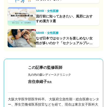
SRHR・女性医療
流行前に知っておきたい、風邪におす
すめ漢方３選
SRHR・女性医療
なぜ日本ではセックスを楽しめない女
性が多いのか？「セクシュアルプレジ
ャー」と「性教育」の因果関係
この記事の監修医師
丸の内の森レディースクリニック
吉住奈緒子
先生
大阪大学医学部医学科卒。 大阪府立急性期・総合医療センタ
ー、厚生労働省医系技官などを経て、現在は東京女子医科大