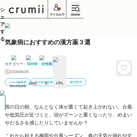
シ
menu
マイカルテ
ェ
ア
す
る
気象病におすすめの漢方薬３選
カテゴリー：
SRHR・女性医療
2026/06/26
Crumii編集部
吉住医師監修
漢方・東洋医学
URL
LINE
X
facebook
キ
ャ
ン
雨の日の朝、なんとなく体が重くて起き上がれない。台風
セ
ル
や低気圧が近づくと、頭がズーンと重くなったり、めまい
やだるさを感じたりしていませんか？
これから始まる梅雨や台風シーズン、春の天気が崩れやす