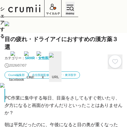
シ
menu
マイカルテ
ェ
ア
す
る
目の疲れ・ドライアイにおすすめの漢方薬３
選
カテゴリー：
SRHR・女性医療
2026/07/07
Crumii編集部
吉住医師監修
漢方・東洋医学
URL
LINE
X
facebook
キ
ャ
ン
PC作業に集中する毎日、目薬をさしてもすぐ乾いたり、
セ
ル
夕方になると画面がかすんだりといったことはありません
か？
朝は平気だったのに、午後になると目の奥が重くなった