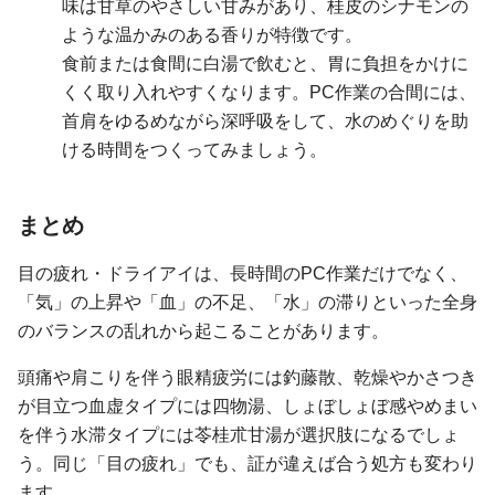
味は甘草のやさしい甘みがあり、桂皮のシナモンの
ような温かみのある香りが特徴です。
食前または食間に白湯で飲むと、胃に負担をかけに
くく取り入れやすくなります。PC作業の合間には、
首肩をゆるめながら深呼吸をして、水のめぐりを助
ける時間をつくってみましょう。
まとめ
目の疲れ・ドライアイは、長時間のPC作業だけでなく、
「気」の上昇や「血」の不足、「水」の滞りといった全身
のバランスの乱れから起こることがあります。
頭痛や肩こりを伴う眼精疲労には釣藤散、乾燥やかさつき
が目立つ血虚タイプには四物湯、しょぼしょぼ感やめまい
を伴う水滞タイプには苓桂朮甘湯が選択肢になるでしょ
う。同じ「目の疲れ」でも、証が違えば合う処方も変わり
ます。