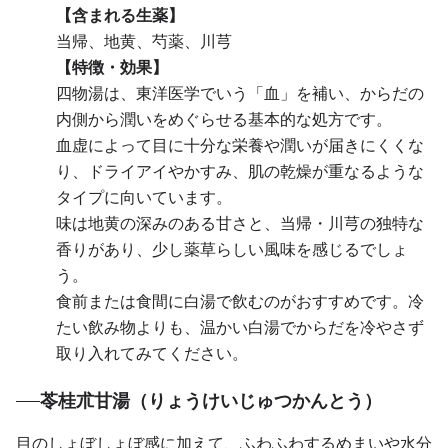
【含まれる生薬】
当帰、地黄、芍薬、川芎
【特徴・効果】
四物湯は、東洋医学でいう「血」を補い、からだの
内側から潤いをめぐらせる基本的な処方です。
血虚によって目に十分な栄養や潤いが届きにくくな
り、ドライアイやかすみ、肌の乾燥が重なるような
タイプに向いています。
味は地黄の深みのある甘さと、当帰・川芎の独特な
香りがあり、少し薬草らしい風味を感じるでしょ
う。
食前または食間に白湯で飲むのがおすすめです。冷
たい飲み物よりも、温かい白湯でからだを冷やさず
取り入れてみてください。
苓桂朮甘湯（りょうけいじゅつかんとう）
目のしょぼしょぼ感に加えて、ふわふわするめまいや水分