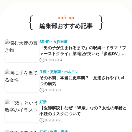
他のキーワードも見る
編集部おすすめ記事
SRHR・女性医療
「男の子が生まれるまで」の呪縛～ドラマ『フ
ァーストクライ』第4話が突いた「多産DV」と
命のコントロール～
2026/08/04
生理・更年期・ホルモン
その不調、本当に更年期？ 見逃されやすい4
つの病気
2026/07/30
妊活
【医師解説】なぜ「35歳」なの？女性の年齢と
不妊のリスクについて
2026/07/23