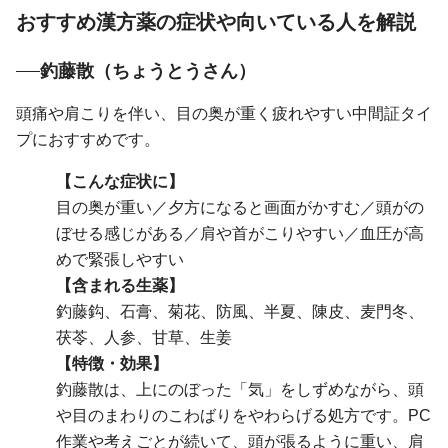
おすすめ漢方薬の症状や向いている人を解説
釣藤散（ちょうとうさん）
頭痛や肩こりを伴い、目の奥が重く疲れやすい中間証タイ
プにおすすめです。
【こんな症状に】
目の奥が重い／夕方になると画面がかすむ／頭がの
ぼせる感じがある／肩や首がこりやすい／血圧が高
めで緊張しやすい
【含まれる生薬】
釣藤鈎、石膏、菊花、防風、半夏、陳皮、麦門冬、
茯苓、人参、甘草、生姜
【特徴・効果】
釣藤散は、上にのぼった「気」をしずめながら、頭
や目のまわりのこわばりをやわらげる処方です。PC
作業や考えごとが続いて、頭が張るように重い、肩