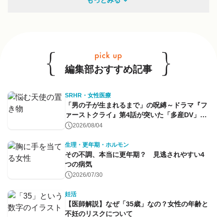
もっとみる
他のキーワードも見る
編集部おすすめ記事
SRHR・女性医療
「男の子が生まれるまで」の呪縛～ドラマ『フ
ァーストクライ』第4話が突いた「多産DV」と
命のコントロール～
2026/08/04
生理・更年期・ホルモン
その不調、本当に更年期？ 見逃されやすい4
つの病気
2026/07/30
妊活
【医師解説】なぜ「35歳」なの？女性の年齢と
不妊のリスクについて