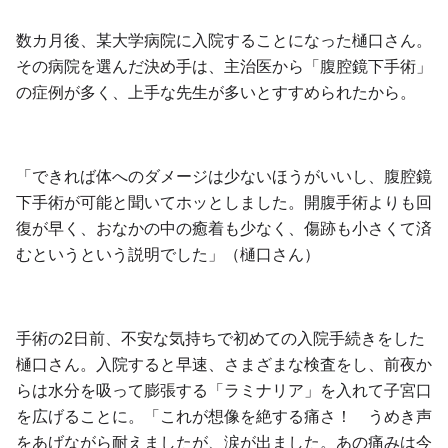
数カ月後、某大学病院に入院することになった樋口さん。
その病院を選んだ決め手は、主治医から「腹腔鏡下手術」
の症例が多く、上手な先生が多いとすすめられたから。
「できれば体へのダメージは少ないほうがいいし、腹腔鏡
下手術が可能と聞いてホッとしました。開腹手術よりも回
復が早く、おなかの中の癒着も少なく、傷跡も小さくて済
むというという説明でした」（樋口さん）
手術の2日前、不安な気持ちで初めての入院手続きをした
樋口さん。入院すると早速、さまざまな検査をし、前夜か
らは水分を吸って膨張する「ラミナリア」を入れて子宮口
を広げることに。「これが想像を絶する痛さ！ うめき声
をあげながら耐えましたが、涙が出ました。あの痛みは今