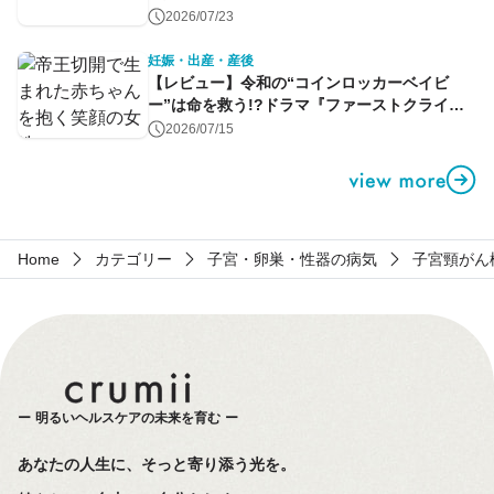
2026/07/23
妊娠・出産・産後
【レビュー】令和の“コインロッカーベイビ
ー”は命を救う!?ドラマ『ファーストクライ』
第1話
2026/07/15
Home
カテゴリー
子宮・卵巣・性器の病気
子宮頸がん
明るいヘルスケアの未来を育む
あなたの人生に、そっと寄り添う光を。