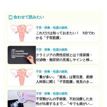
合わせて読みたい
子宮・卵巣・性器の病気
これだけは知っておきたい！ 5分でわ
かる「子宮筋腫」
子宮・卵巣・性器の病気
クラミジアの男性症状とは？排尿痛・
分泌物・無症状の見逃しサインと検
査・治療法まとめ
子宮・卵巣・性器の病気
「量が多い」「貧血」は要注意、産婦
人科医に聞く「子宮筋腫」発見のきっ
かけとよくある誤解
子宮・卵巣・性器の病気
子宮頸がんの手術後、不妊治療した女
性が出産するまで…「今でも娘がいる