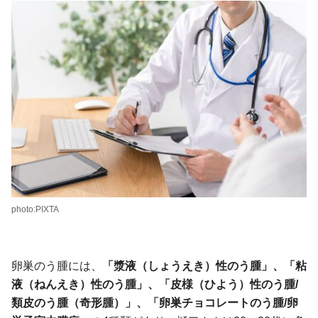
photo:PIXTA
卵巣のう腫には、
「漿液（しょうえき）性のう腫」、「粘
液（ねんえき）性のう腫」、「皮様（ひよう）性のう腫/
類皮のう腫（奇形腫）」、「卵巣チョコレートのう腫/卵