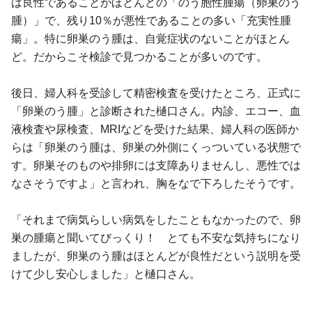
は良性であることがほとんどの「のう胞性腫瘍（卵巣のう
腫）」で、残り10％が悪性であることの多い「充実性腫
瘍」。特に卵巣のう腫は、自覚症状のないことがほとん
ど。だからこそ検診で見つかることが多いのです。
後日、婦人科を受診して精密検査を受けたところ、正式に
「卵巣のう腫」と診断された樋口さん。内診、エコー、血
液検査や尿検査、MRIなどを受けた結果、婦人科の医師か
らは「卵巣のう腫は、卵巣の外側にくっついている状態で
す。卵巣そのものや排卵には支障ありませんし、悪性では
なさそうですよ」と言われ、胸をなで下ろしたそうです。
「それまで病気らしい病気をしたこともなかったので、卵
巣の腫瘍と聞いてびっくり！ とても不安な気持ちになり
ましたが、卵巣のう腫はほとんどが良性だという説明を受
けて少し安心しました」と樋口さん。