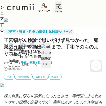
シ
menu
マイカルテ
ェ
ア
す
る
【子宮・卵巣・性器の病気】体験談シリーズ
子宮頸がん検診で思いがけず見つかった「卵
巣のう腫」を摘出するまで。手術そのものよ
りつらかったことは？
カテゴリー：
子宮・卵巣・性器の病気
URL
LINE
X
facebook
2025/04/09
キ
ャ
手術
宋医師監修
大西まお
体験談
ン
セ
ル
婦人科系に限らず病気になったときは、専門医によるわか
りやすい説明が必要ですが、実際にかかった人の体験談も