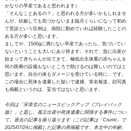
かなりの早産であると思われます）
「そんなことあるの？」と思われる方が多いかもしれませ
んが、妊娠しても気づかないまま臨月くらいになって初め
て受診という症例は、病院に勤めていれば経験したことの
ある方が多いと思います。
ましてや、1500gに満たない早産であったら、気づいてい
ないということも大いにあり得ます。それで、急に出産が
始まって赤ちゃんが出てきて、極低出生体重の赤ちゃんを
何の医療の設備もないところで助けるのは難しいのではと
思います。自分の体もダメージを受けている時に、です。
この場合に死体を遺棄した疑いで逮捕、実名報道、顔写真
も掲載というのは、妥当ではないと思います。
今回は「宋美玄のニュースピックアップ《プレイバック
版》」と題し、孤立出産や死体遺棄に関係する事件につい
て、過去の記事を振り返ります（この記事は「Crumii」で
2025/07/24に掲載した記事の再掲載です。本文中の年齢、