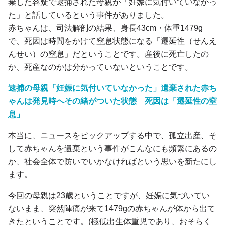
棄した容疑で逮捕された母親が「妊娠に気付いていなかっ
た」と話しているという事件がありました。
赤ちゃんは、司法解剖の結果、身長43cm・体重1479g
で、死因は時間をかけて窒息状態になる「遷延性（せんえ
んせい）の窒息」だということです。産後に死亡したの
か、死産なのかは分かっていないということです。
逮捕の母親「妊娠に気付いていなかった」遺棄された赤ち
ゃんは発見時へその緒がついた状態 死因は「遷延性の窒
息」
本当に、ニュースをピックアップする中で、孤立出産、そ
して赤ちゃんを遺棄という事件がこんなにも頻繁にあるの
か、社会全体で防いでいかなければという思いを新たにし
ます。
今回の母親は23歳ということですが、妊娠に気づいてい
ないまま、突然陣痛が来て1479gの赤ちゃんが体から出て
きたということです。(極低出生体重児であり、おそらく