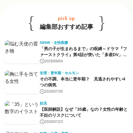
他のキーワードも見る
編集部おすすめ記事
SRHR・女性医療
「男の子が生まれるまで」の呪縛～ドラマ『フ
ァーストクライ』第4話が突いた「多産DV」と
命のコントロール～
2026/08/04
生理・更年期・ホルモン
その不調、本当に更年期？ 見逃されやすい4
つの病気
2026/07/30
妊活
【医師解説】なぜ「35歳」なの？女性の年齢と
不妊のリスクについて
2026/07/23