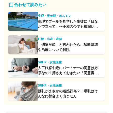
合わせて読みたい
生理・更年期・ホルモン
生理でプールを見学した生徒に「日な
たで立って」〜令和の今でも根深い生
理への偏見〜
妊娠・出産・産後
「切迫早産」と言われたら…診断基準
や治療について解説
SRHR・女性医療
人工妊娠中絶にパートナーの同意は必
須なの？押さえておきたい「同意書」
のルール
SRHR・女性医療
授乳がまさかの迷惑行為？！母乳はそ
んなに都合よく出ません