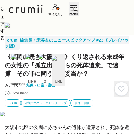
シ
menu
マイカルテ
ェ
ア
す
る
crumii編集長・宋美玄のニュースピックアップ #23《プレイバッ
ク版》
《福岡に続き大阪でも》くり返される未成年
の女性の「孤立出産からの死体遺棄」で逮
捕 その罪に問うのは妥当か？
URL
LINE
X
facebook
カテゴリー：
妊娠・出産・産後
キ
2025/08/22
ャ
ン
SRHR
宋美玄のニュースピックアップ
事件・事故
セ
ル
大阪市北区の公園に赤ちゃんの遺体が遺棄され、死体を遺