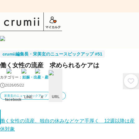
マイカルテ
crumii編集長・宋美玄のニュースピックアップ #51
働く女性の流産 求められるケアは
カテゴリー：
妊娠・出産・産後
2026/05/22
宋美玄のニュースピックアップ
妊活
URL
LINE
X
facebook
キ
ャ
ン
働く女性の流産、独自の休みなどケア手厚く 12週以降は産
セ
ル
休対象