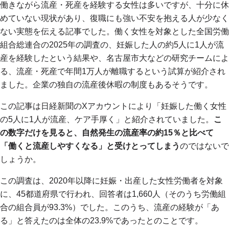
働きながら流産・死産を経験する女性は多いですが、十分に休
めていない現状があり、復職にも強い不安を抱える人が少なく
ない実態を伝える記事でした。働く女性を対象とした全国労働
組合総連合の2025年の調査の、妊娠した人の約5人に1人が流
産を経験したという結果や、名古屋市大などの研究チームによ
る、流産・死産で年間1万人が離職するという試算が紹介され
ました。企業の独自の流産後休暇の制度もあるそうです。
この記事は日経新聞のXアカウントにより「妊娠した働く女性
の5人に1人が流産、ケア手厚く」と紹介されていました。
こ
の数字だけを見ると、自然発生の流産率の約15％と比べて
「働くと流産しやすくなる」と受けとってしまう
のではないで
しょうか。
この調査は、2020年以降に妊娠・出産した女性労働者を対象
に、45都道府県で行われ、回答者は1,660人（そのうち労働組
合の組合員が93.3%）でした。このうち、流産の経験が「あ
る」と答えたのは全体の23.9%であったとのことです。