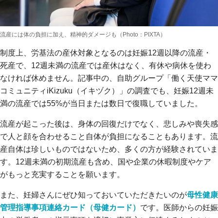
流産には体の負担に加え、精神的ダメージも（Photo：PIXTA）
制度上、労基法の産休対象となるのは妊娠12週以降の流産・
死産で、12週未満の流産では産休はなく、有休や病休を使わ
なければ休めません。記事中の、自助グループ「働く天使ママ
コミュニティiKizuku（イキヅク）」の調査でも、妊娠12週未
満の流産では55%が当日または数日で復職していました。
流産が起こった後は、身体の回復だけでなく、悲しみや喪失感
で人と顔を合わせること自体が負担になることもあります。流
産自体は珍しいものではないため、多くの方が経験されていま
す。12週未満の初期流産も含め、国や企業の休暇制度やケア
がもっと充実することを願います。
また、妊婦さんにぜひ知っておいていただきたいのが
母性健康
管理指導事項連絡カード（母健カード）
です。医師からの妊娠