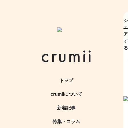
シ
ェ
ア
す
る
トップ
crumiiについて
新着記事
特集・コラム