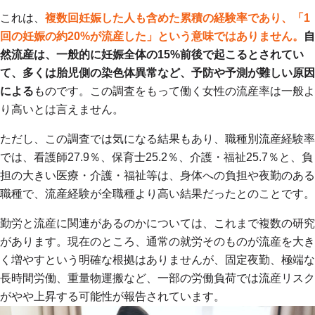
これは、
複数回妊娠した人も含めた累積の経験率であり、「1
回の妊娠の約20%が流産した」という意味ではありません。
自
然流産は、一般的に妊娠全体の15%前後で起こるとされてい
て、多くは胎児側の染色体異常など、予防や予測が難しい原因
による
ものです。この調査をもって働く女性の流産率は一般よ
り高いとは言えません。
ただし、この調査では気になる結果もあり、職種別流産経験率
では、看護師27.9％、保育士25.2％、介護・福祉25.7％と、負
担の大きい医療・介護・福祉等は、身体への負担や夜勤のある
職種で、流産経験が全職種より高い結果だったとのことです。
勤労と流産に関連があるのかについては、これまで複数の研究
があります。現在のところ、通常の就労そのものが流産を大き
く増やすという明確な根拠はありませんが、固定夜勤、極端な
長時間労働、重量物運搬など、一部の労働負荷では流産リスク
がやや上昇する可能性が報告されています。