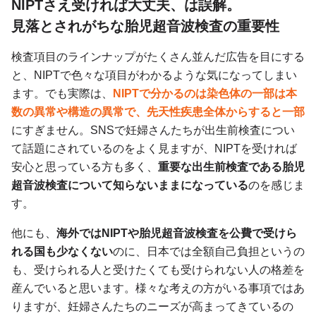
NIPTさえ受ければ大丈夫、は誤解。
見落とされがちな胎児超音波検査の重要性
検査項目のラインナップがたくさん並んだ広告を目にする
と、NIPTで色々な項目がわかるような気になってしまい
ます。でも実際は、
NIPTで分かるのは染色体の一部は本
数の異常や構造の異常で、先天性疾患全体からすると一部
にすぎません。SNSで妊婦さんたちが出生前検査につい
て話題にされているのをよく見ますが、NIPTを受ければ
安心と思っている方も多く、
重要な出生前検査である胎児
超音波検査について知らないままになっている
のを感じま
す。
他にも、
海外ではNIPTや胎児超音波検査を公費で受けら
れる国も少なくない
のに、日本では全額自己負担というの
も、受けられる人と受けたくても受けられない人の格差を
産んでいると思います。様々な考えの方がいる事項ではあ
りますが、妊婦さんたちのニーズが高まってきているの