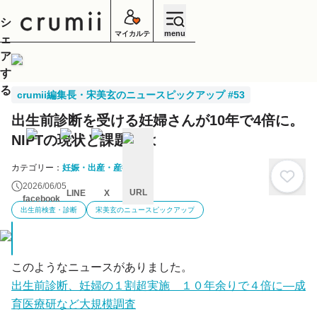
シ
menu
マイカルテ
ェ
ア
す
る
crumii編集長・宋美玄のニュースピックアップ #53
出生前診断を受ける妊婦さんが10年で4倍に。
NIPTの現状と課題とは
カテゴリー：
妊娠・出産・産後
2026/06/05
URL
LINE
X
facebook
出生前検査・診断
宋美玄のニュースピックアップ
キ
ャ
ン
セ
ル
このようなニュースがありました。
出生前診断、妊婦の１割超実施 １０年余りで４倍に―成
育医療研など大規模調査