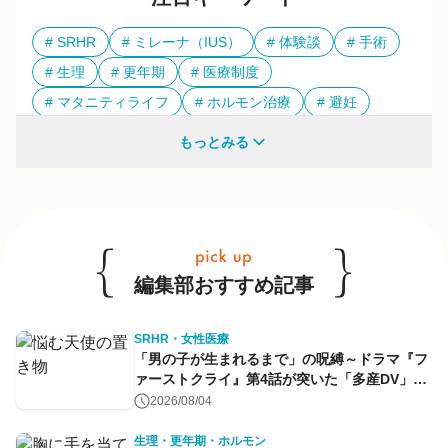
SRHR
ミレーナ（IUS）
体験談
手術
生理
更年期
医療制度
マタニティライフ
ホルモン治療
避妊
多様性
もっとみる
他のキーワードも見る
編集部おすすめ記事
SRHR・女性医療
「男の子が生まれるまで」の呪縛～ドラマ『フ
ァーストクライ』第4話が突いた「多産DV」と
命のコントロール～
2026/08/04
生理・更年期・ホルモン