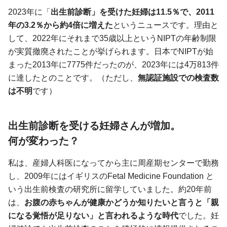
2023年に「
出生前診断」を受けた妊婦は11.5％で、2011
年の3.2％から約4倍に増えた
というニュースです。理由と
して、2022年にそれまで35歳以上というNIPTの年齢制限
が実質撤廃されたことが挙げられます。日本でNIPTが始
まった2013年に7775件だったのが、2023年には4万813件
に達したとのことです。（ただし、
無認証施設での検査数
は不明
です）
出生前診断を受ける妊婦さんが増加。
何が変わった？
私は、産婦人科医になってから主に周産期センターで勤務
し、2009年にはイギリスのFetal Medicine Foundation と
いう出生前検査の研究所に留学していました。約20年前
は、
お腹の赤ちゃんが健康かどうか知りたいと言うと「親
になる覚悟が足りない」と言われるような時代
でした。妊