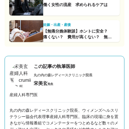
働く女性の流産 求められるケアは
妊娠・出産・産後
【無痛分娩体験談】ホントに安全？
痛くない？ 費用が高くない？ 無痛
分娩経験者3人のリアルな声
この記事の執筆医師
丸の内の森レディースクリニック
院長
宋美玄
先生
産婦人科専門医
丸の内の森レディースクリニック院長、ウィメンズヘルスリ
テラシー協会代表理事産婦人科専門医。臨床の現場に身を置
きながら情報番組でコメンテーターをつとめるなど数々のメ