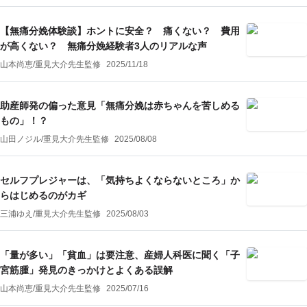
【無痛分娩体験談】ホントに安全？ 痛くない？ 費用
が高くない？ 無痛分娩経験者3人のリアルな声
山本尚恵
/
重見大介
先生監修
2025/11/18
助産師発の偏った意見「無痛分娩は赤ちゃんを苦しめる
もの」！？
山田ノジル
/
重見大介
先生監修
2025/08/08
セルフプレジャーは、「気持ちよくならないところ」か
らはじめるのがカギ
三浦ゆえ
/
重見大介
先生監修
2025/08/03
「量が多い」「貧血」は要注意、産婦人科医に聞く「子
宮筋腫」発見のきっかけとよくある誤解
山本尚恵
/
重見大介
先生監修
2025/07/16