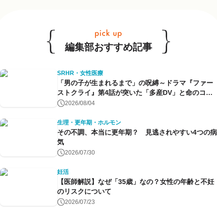
編集部おすすめ記事
SRHR・女性医療
「男の子が生まれるまで」の呪縛～ドラマ『ファー
ストクライ』第4話が突いた「多産DV」と命のコン
トロール～
2026/08/04
生理・更年期・ホルモン
その不調、本当に更年期？ 見逃されやすい4つの病
気
2026/07/30
妊活
【医師解説】なぜ「35歳」なの？女性の年齢と不妊
のリスクについて
2026/07/23