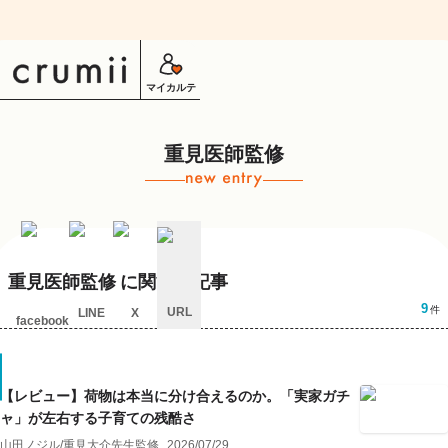
マイカルテ
重見医師監修
重見医師監修
に関する記事
9
件
URL
LINE
X
facebook
キ
ャ
ン
セ
【レビュー】荷物は本当に分け合えるのか。「実家ガチ
ル
ャ」が左右する子育ての残酷さ
山田ノジル
/
重見大介
先生監修
2026/07/29