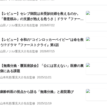
【レビュー】セレブ病院は未受診妊婦を救えるのか。
「善意頼み」の支援が抱える危うさ｜ドラマ『ファース
トクライ』第2話
山田ノジル
/
重見大介
先生監修
2026/07/22
【レビュー】令和の“コインロッカーベイビー”は命を救
う!?ドラマ『ファーストクライ』第1話
山田ノジル
/
重見大介
先生監修
2026/07/15
【無痛分娩・覆面座談会】「公には言えない」医療の裏
側にある課題
山本尚恵
/
重見大介
先生監修
2025/11/21
麻酔科医の視点から語る「無痛分娩」と産院選び
山本尚恵
/
重見大介
先生監修
2025/11/19