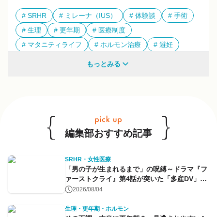
SRHR
ミレーナ（IUS）
体験談
手術
生理
更年期
医療制度
マタニティライフ
ホルモン治療
避妊
多様性
もっとみる
他のキーワードも見る
編集部おすすめ記事
SRHR・女性医療
「男の子が生まれるまで」の呪縛～ドラマ『フ
ァーストクライ』第4話が突いた「多産DV」と
命のコントロール～
2026/08/04
生理・更年期・ホルモン