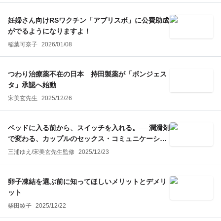
妊婦さん向けRSワクチン「アブリスボ」に公費助成
がでるようになりますよ！
稲葉可奈子
2026/01/08
つわり治療薬不在の日本 持田製薬が「ボンジェス
タ」承認へ始動
宋美玄先生
2025/12/26
ベッドに入る前から、スイッチを入れる。──潤滑剤
で変わる、カップルのセックス・コミュニケーショ
ン
三浦ゆえ
/
宋美玄
先生監修
2025/12/23
卵子凍結を選ぶ前に知ってほしいメリットとデメリ
ット
柴田綾子
2025/12/22