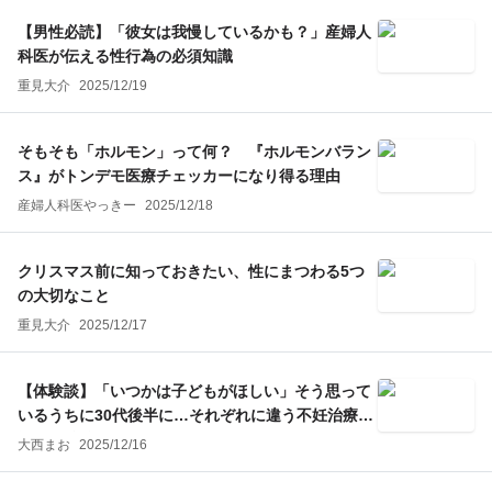
【男性必読】「彼女は我慢しているかも？」産婦人
科医が伝える性行為の必須知識
重見大介
2025/12/19
そもそも「ホルモン」って何？ 『ホルモンバラン
ス』がトンデモ医療チェッカーになり得る理由
産婦人科医やっきー
2025/12/18
クリスマス前に知っておきたい、性にまつわる5つ
の大切なこと
重見大介
2025/12/17
【体験談】「いつかは子どもがほしい」そう思って
いるうちに30代後半に…それぞれに違う不妊治療の
選択（後編）
大西まお
2025/12/16