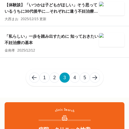
【体験談】「いつかは子どもがほしい」そう思って
いるうちに30代後半に…それぞれに違う不妊治療の
選択（前編）
大西まお
2025/12/15 更新
「私らしい」一歩を踏み出すために 知っておきたい
不妊治療の基本
金南孝
2025/12/12
1
2
3
4
5