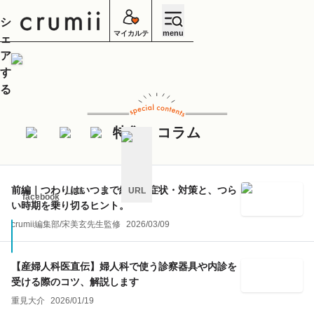
シ
menu
マイカルテ
ェ
ア
す
る
特集・コラム
前編｜つわりはいつまで続く？症状・対策と、つら
URL
LINE
X
facebook
い時期を乗り切るヒント。
キ
ャ
crumii編集部
/
宋美玄
先生監修
2026/03/09
ン
セ
ル
【産婦人科医直伝】婦人科で使う診察器具や内診を
受ける際のコツ、解説します
重見大介
2026/01/19