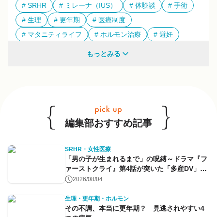
SRHR
ミレーナ（IUS）
体験談
手術
生理
更年期
医療制度
マタニティライフ
ホルモン治療
避妊
多様性
もっとみる
他のキーワードも見る
編集部おすすめ記事
SRHR・女性医療
「男の子が生まれるまで」の呪縛～ドラマ『フ
ァーストクライ』第4話が突いた「多産DV」と
命のコントロール～
2026/08/04
生理・更年期・ホルモン
その不調、本当に更年期？ 見逃されやすい4