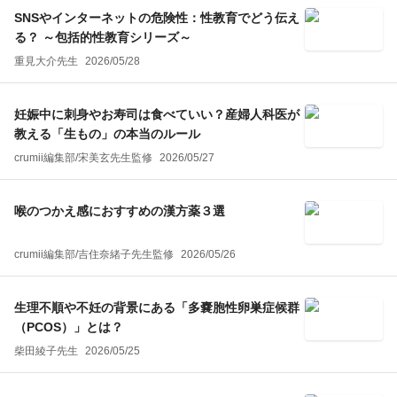
SNSやインターネットの危険性：性教育でどう伝え
る？ ～包括的性教育シリーズ～
重見大介先生
2026/05/28
妊娠中に刺身やお寿司は食べていい？産婦人科医が
教える「生もの」の本当のルール
crumii編集部
/
宋美玄
先生監修
2026/05/27
喉のつかえ感におすすめの漢方薬３選
crumii編集部
/
吉住奈緒子
先生監修
2026/05/26
生理不順や不妊の背景にある「多嚢胞性卵巣症候群
（PCOS）」とは？
柴田綾子先生
2026/05/25