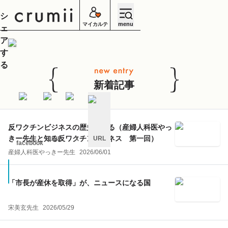
シ
menu
マイカルテ
ェ
ア
す
る
新着記事
反ワクチンビジネスの歴史を語る（産婦人科医やっ
きー先生と知る反ワクチンビジネス 第一回）
URL
LINE
X
facebook
産婦人科医やっきー先生
2026/06/01
キ
ャ
ン
セ
「市長が産休を取得」が、ニュースになる国
ル
宋美玄先生
2026/05/29