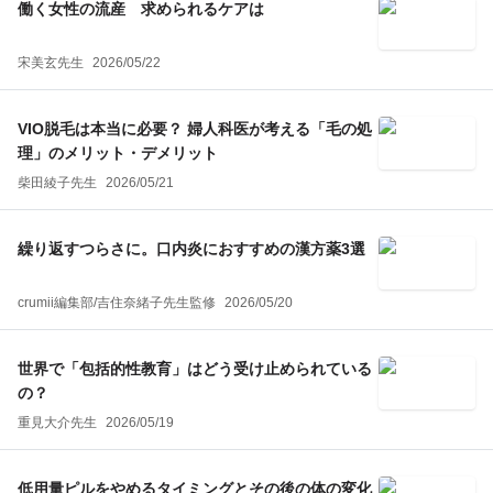
働く女性の流産 求められるケアは
宋美玄先生
2026/05/22
VIO脱毛は本当に必要？ 婦人科医が考える「毛の処
理」のメリット・デメリット
柴田綾子先生
2026/05/21
繰り返すつらさに。口内炎におすすめの漢方薬3選
crumii編集部
/
吉住奈緒子
先生監修
2026/05/20
世界で「包括的性教育」はどう受け止められている
の？
重見大介先生
2026/05/19
低用量ピルをやめるタイミングとその後の体の変化